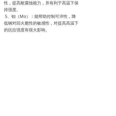
性，提高耐腐蚀能力，并有利于高温下保
持强度。
5、钼（Mo）：能帮助控制可淬性，降
低钢对回火脆性的敏感性，对提高高温下
的抗拉强度有很大影响。
6、硼（B）：能提高可淬性，并且有助
于使低碳钢对热处理产生预期的反应。
7、矾（V）：细化奥氏体晶粒，改善韧
性。
8、硅（Si）：保证钢件的强度，适当的
含量可以改善钢件塑性和韧性。